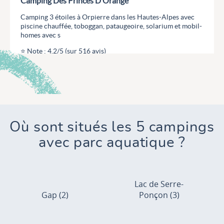
Camping Des Princes D’Orange
Camping 3 étoiles à Orpierre dans les Hautes-Alpes avec
piscine chauffée, toboggan, pataugeoire, solarium et mobil-
homes avec s
⭐ Note : 4.2/5 (sur 516 avis)
Orpierre, Hautes-Alpes , Provence-Alpes-Côte d'Azur
Aucune information tarifaire disponible
Découvrir
Où sont situés les 5 campings
avec parc aquatique ?
Lac de Serre-
Gap (2)
Ponçon (3)