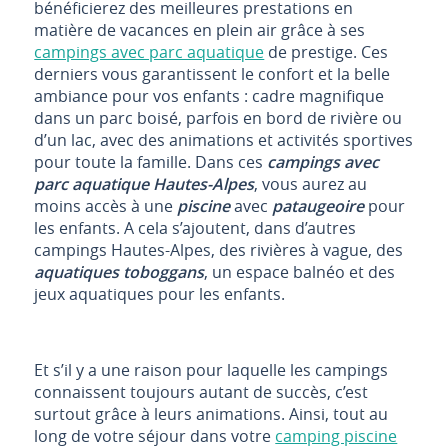
bénéficierez des meilleures prestations en
matière de vacances en plein air grâce à ses
campings avec parc aquatique
de prestige. Ces
derniers vous garantissent le confort et la belle
ambiance pour vos enfants : cadre magnifique
dans un parc boisé, parfois en bord de rivière ou
d’un lac, avec des animations et activités sportives
Camping du Lac
pour toute la famille. Dans ces
campings avec
parc aquatique Hautes-Alpes
, vous aurez au
Camping du Lac 4? à Curbans (Hautes-Alpes) : parc
moins accès à une
piscine
avec
pataugeoire
pour
aquatique avec structures multiples, 198 emplacements sur
les enfants. A cela s’ajoutent, dans d’autres
5 Ha près du lac d
campings Hautes-Alpes
, des rivières à vague, des
⭐ Note : 3.6/5 (sur 645 avis)
aquatiques
toboggans
, un espace balnéo et des
Curbans, Hautes-Alpes , Provence-Alpes-Côte d'Azur
jeux aquatiques pour les enfants.
Aucune information tarifaire disponible
Et s’il y a une raison pour laquelle les campings
connaissent toujours autant de succès, c’est
Découvrir
surtout grâce à leurs animations. Ainsi, tout au
long de votre séjour dans votre
camping piscine