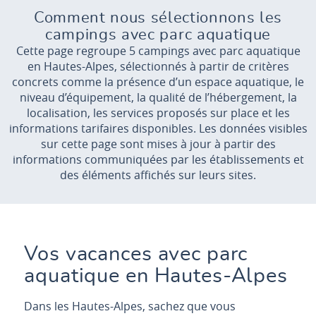
Comment nous sélectionnons les
campings avec parc aquatique
Cette page regroupe 5 campings avec parc aquatique
Camping les Rives du lac
en Hautes-Alpes, sélectionnés à partir de critères
Avec son parc aquatique exceptionnel, incluant piscines
concrets comme la présence d’un espace aquatique, le
chauffées, bains à remous, pataugeoire et un immense
niveau d’équipement, la qualité de l’hébergement, la
Aquaparc sur le lac
localisation, les services proposés sur place et les
⭐ Note : 4.2/5 (sur 731 avis)
informations tarifaires disponibles. Les données visibles
VEYNES, Hautes-Alpes , Provence-Alpes-Côte d'Azur
sur cette page sont mises à jour à partir des
informations communiquées par les établissements et
Dès
400€
/ semaine en location
des éléments affichés sur leurs sites.
Dès
19€
/ nuit en emplacement
Découvrir
Vos vacances avec parc
aquatique en Hautes-Alpes
Dans les Hautes-Alpes, sachez que vous