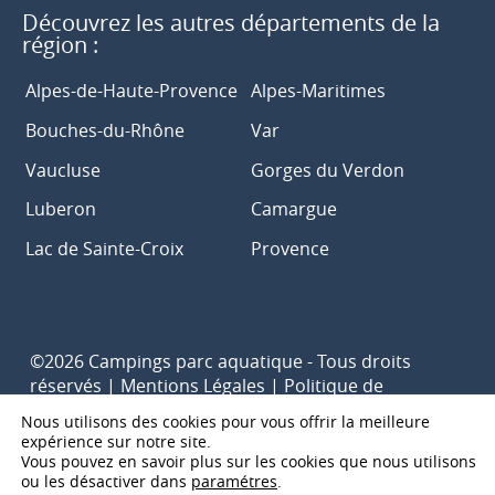
Découvrez les autres départements de la
région :
Alpes-de-Haute-Provence
Alpes-Maritimes
Bouches-du-Rhône
Var
Vaucluse
Gorges du Verdon
Luberon
Camargue
Lac de Sainte-Croix
Provence
©2026 Campings parc aquatique - Tous droits
réservés |
Mentions Légales
|
Politique de
confidentialité
Nous utilisons des cookies pour vous offrir la meilleure
Propulsé par
Première.Page
-
Agence SEO pour les
expérience sur notre site.
Vous pouvez en savoir plus sur les cookies que nous utilisons
campings
ou les désactiver dans
paramétres
.