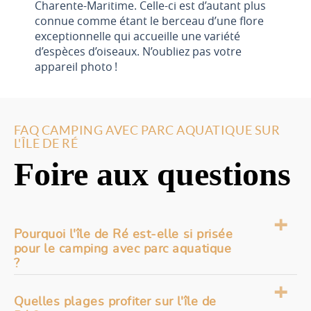
Charente-Maritime. Celle-ci est d’autant plus
connue comme étant le berceau d’une flore
exceptionnelle qui accueille une variété
d’espèces d’oiseaux. N’oubliez pas votre
appareil photo !
FAQ CAMPING AVEC PARC AQUATIQUE SUR
L'ÎLE DE RÉ
Foire aux questions
Pourquoi l'île de Ré est-elle si prisée
pour le camping avec parc aquatique
?
L'île de Ré séduit par son art de vivre unique :
Quelles plages profiter sur l'île de
villages aux maisons blanches et volets verts, ruelles