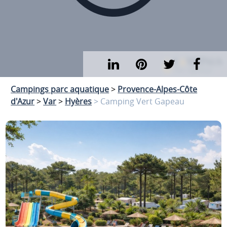
Campings parc aquatique
>
Provence-Alpes-Côte
d'Azur
>
Var
>
Hyères
> Camping Vert Gapeau