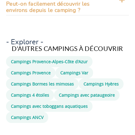
L’ensemble reste accessible et sans excès.
Peut-on facilement découvrir les
au quotidien. Elle s’intègre naturellement dans
environs depuis le camping ?
les journées, entre détente et moments
partagés. Sans être omniprésente, elle participe
Oui, la localisation permet d’envisager
pleinement à l’expérience.
différentes sorties sans difficulté. On peut
alterner entre moments sur place et
découvertes locales. Le séjour reste flexible et
- Explorer -
agréable.
D'AUTRES CAMPINGS À DÉCOUVRIR
Campings Provence-Alpes-Côte d'Azur
Campings Provence
Campings Var
Campings Bormes les mimosas
Campings Hyères
Campings 4 étoiles
Campings avec pataugeoire
Campings avec toboggans aquatiques
Campings ANCV