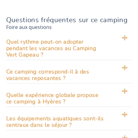
Questions fréquentes sur ce camping
Foire aux questions
Quel rythme peut-on adopter
pendant les vacances au Camping
Vert Gapeau ?
Le séjour se vit à son propre tempo. Certains
Ce camping correspond-il à des
privilégient la détente au bord de l’eau, d’autres
vacances reposantes ?
alternent avec des sorties. L’ambiance permet
de composer des journées souples, sans
Oui, le cadre s’y prête naturellement.
contrainte.
Quelle expérience globale propose
L’environnement et l’organisation du lieu
ce camping à Hyères ?
favorisent une atmosphère calme. On peut
facilement s’y poser et profiter du moment.
Ce
camping à Hyères
propose une expérience
Les équipements aquatiques sont-ils
simple et agréable, tournée vers le plein air et la
centraux dans le séjour ?
détente. L’équilibre entre nature et équipements
permet de profiter pleinement du séjour.
La présence de la piscine apporte un vrai plus