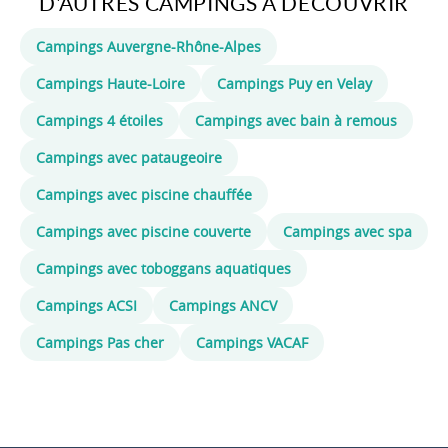
reste aussi possible de prévoir des journées
D'AUTRES CAMPINGS À DÉCOUVRIR
plus calmes. Cette souplesse permet de
composer des vacances à son rythme.
Campings Auvergne-Rhône-Alpes
Campings Haute-Loire
Campings Puy en Velay
Campings 4 étoiles
Campings avec bain à remous
Campings avec pataugeoire
Campings avec piscine chauffée
Campings avec piscine couverte
Campings avec spa
Campings avec toboggans aquatiques
Campings ACSI
Campings ANCV
Campings Pas cher
Campings VACAF