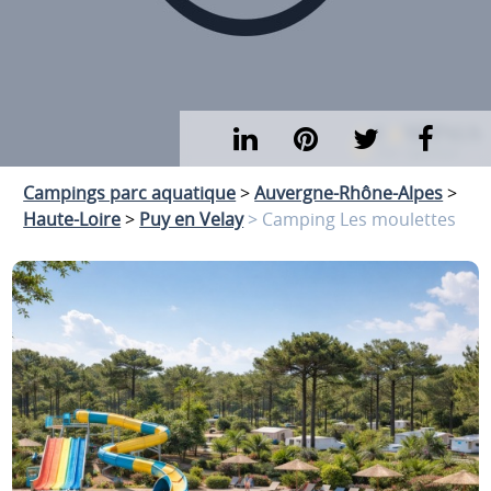
Campings parc aquatique
>
Auvergne-Rhône-Alpes
>
Haute-Loire
>
Puy en Velay
> Camping Les moulettes